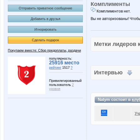
Комплименты
Отправить приватное сообщение
Комплиментов нет.
Вы не авторизованы! Чтоб
Добавить в друзья
Игнорировать
Сделать подарок
Метки лидеров
Покупаем вместе: Сбор предоплаты, раздачи
популярность:
25916 место
рейтинг
1517
?
Интервью
Привилегированный
пользователь
2
уровня
Natym состоит в
клу
Уч