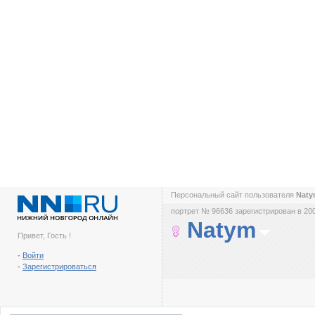
Персональный сайт пользователя
Nat
портрет № 96636 зарегистрирован в 200
Natym
Привет, Гость !
-
Войти
-
Зарегистрироваться