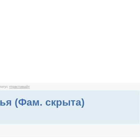
статус
«трастовый»
ья (Фам. скрыта)