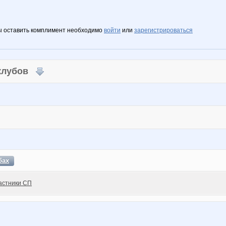
ы оставить комплимент необходимо
войти
или
зарегистрироваться
 клубов
бах
астники СП