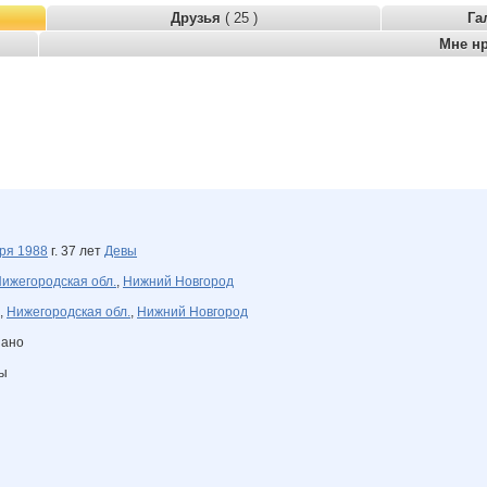
Друзья
( 25 )
Га
Мне н
бря
1988
г. 37 лет
Девы
ижегородская обл.
,
Нижний Новгород
,
Нижегородская обл.
,
Нижний Новгород
зано
ны