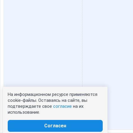
На информационном ресурсе применяются
Статистика портрета:
cookie-файлы. Оставаясь на сайте, вы
подтверждаете свое
согласие
на их
сейчас просматривают портрет - 0
использование.
зарегистрированные пользователи
посетившие портрет за 7 дней - 0
Согласен