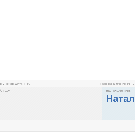
ym
:
natym.www.nn.ru
пользователь имеет 
8 году
настоящее имя:
Натал