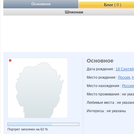
Основное
Блог
( 0 )
Шпионаж
Основное
Дата рождения :
18 Сентя
Место рождения :
Россия
,
Н
Место нахождения :
Россия
Место проживания : не ука
Любимые места : не указа
Интересы : не указаны
Портрет заполнен на 62 %